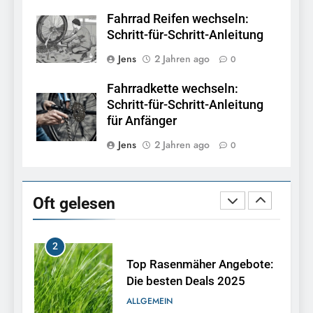
Schraubenschlüssel für dein
Fahrrad Reifen wechseln:
Projekt
TOOLS
Schritt-für-Schritt-Anleitung
Jens
2 Jahren ago
0
1
So baust du dir deinen
Fahrradkette wechseln:
eigenen Pool im Garten
Schritt-für-Schritt-Anleitung
BAUEN
für Anfänger
Jens
2 Jahren ago
0
2
Top Rasenmäher Angebote:
Die besten Deals 2025
Oft gelesen
ALLGEMEIN
3
STIHL Hochdruckreiniger
Test: Die besten Modelle im
Vergleich
TOOLS