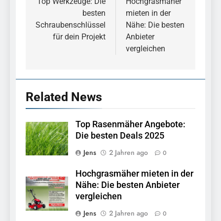
Top Werkzeuge: Die
Hochgrasmäher
5
besten
mieten in der
Einhell Akku Geräte Aktion:
Schraubenschlüssel
Nähe: Die besten
Top Angebote und
für dein Projekt
Anbieter
Schnäppchen
TOOLS
vergleichen
6
Hochgrasmäher mieten in
der Nähe: Die besten
Related News
Anbieter vergleichen
ALLGEMEIN
Top Rasenmäher Angebote:
7
Die besten Deals 2025
Rasenmäher aufhängen: So
Jens
2 Jahren ago
0
sparen Sie Platz in Ihrer
Garage
ALLGEMEIN
Hochgrasmäher mieten in der
Nähe: Die besten Anbieter
vergleichen
8
Top Werkzeuge: Die besten
Jens
2 Jahren ago
0