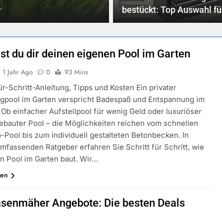
…
Heim- und Grundstücksbesi
bestückt: Top Auswahl fü
Handwerker
st du dir deinen eigenen Pool im Garten
1 Jahr Ago
0
93 Mins
ür-Schritt-Anleitung, Tipps und Kosten Ein privater
pool im Garten verspricht Badespaß und Entspannung im
Ob einfacher Aufstellpool für wenig Geld oder luxuriöser
gebauter Pool – die Möglichkeiten reichen vom schnellen
-Pool bis zum individuell gestalteten Betonbecken. In
mfassenden Ratgeber erfahren Sie Schritt für Schritt, wie
n Pool im Garten baut. Wir…
sen
senmäher Angebote: Die besten Deals