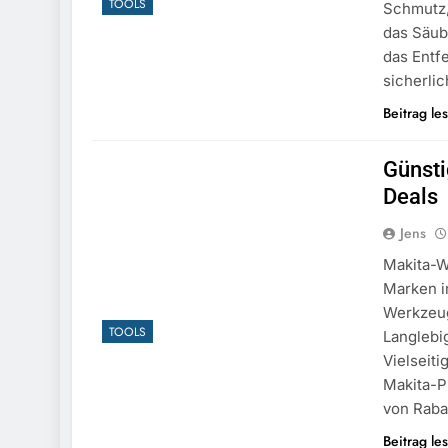
TOOLS
Schmutz,
das Säub
das Entf
sicherli
Beitrag le
Günsti
Deals
Jens
Makita-W
Marken i
Werkzeug
TOOLS
Langlebig
Vielseiti
Makita-P
von Raba
Beitrag le