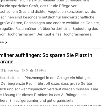
grasmäher, auch als Mulchmäher oder Schlegelmäher
ist ein spezielles Gerät, das für die Pflege von
chsenem Gras und dichter Vegetation konzipiert wurde.
schinen sind besonders nützlich für landwirtschaftliche
 große Gärten, Parkanlagen und andere weitläufige Gebiete,
 reguläre Rasenmäher oft überfordert sind. Bedeutung des
 von Hochgrasmähern Der Kauf eines Hochgrasmähers…
sen
äher aufhängen: So sparen Sie Platz in
Garage
2 Jahren Ago
0
22 Mins
 Haushalten ist Platzmangel in der Garage ein häufiges
 Der begrenzte Raum führt oft dazu, dass große Geräte
lich und schwer zugänglich verstaut werden müssen. Eine
ve Lösung für dieses Problem ist das Aufhängen des
ers. Ein aufgeräumter und gut organisierter