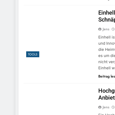
Einhel
Schnä
Jens
Einhell i
und Innov
die Heim
TOOLS
es um di
nicht ver
Einhell 
Beitrag le
Hochgr
Anbiet
Jens