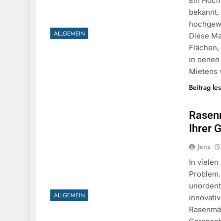
Ein Hoch
bekannt, 
hochgewa
ALLGEMEIN
Diese Ma
Flächen,
in denen
Mietens
Beitrag le
Rasenm
Ihrer 
Jens
In vielen
Problem.
unordent
ALLGEMEIN
innovati
Rasenmäh