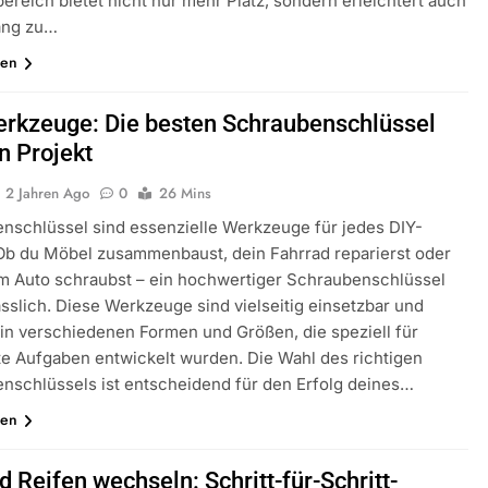
ereich bietet nicht nur mehr Platz, sondern erleichtert auch
ang zu…
sen
rkzeuge: Die besten Schraubenschlüssel
in Projekt
2 Jahren Ago
0
26 Mins
nschlüssel sind essenzielle Werkzeuge für jedes DIY-
 Ob du Möbel zusammenbaust, dein Fahrrad reparierst oder
m Auto schraubst – ein hochwertiger Schraubenschlüssel
ässlich. Diese Werkzeuge sind vielseitig einsetzbar und
n verschiedenen Formen und Größen, die speziell für
e Aufgaben entwickelt wurden. Die Wahl des richtigen
nschlüssels ist entscheidend für den Erfolg deines…
sen
d Reifen wechseln: Schritt-für-Schritt-