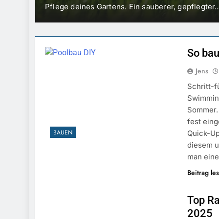
Pflege deines Gartens. Ein sauberer, gepflegter
So bau
Jens
Schritt-f
Swimming
Sommer. 
fest ein
BAUEN
Quick-Up
diesem u
man eine
Beitrag le
Top Ra
2025