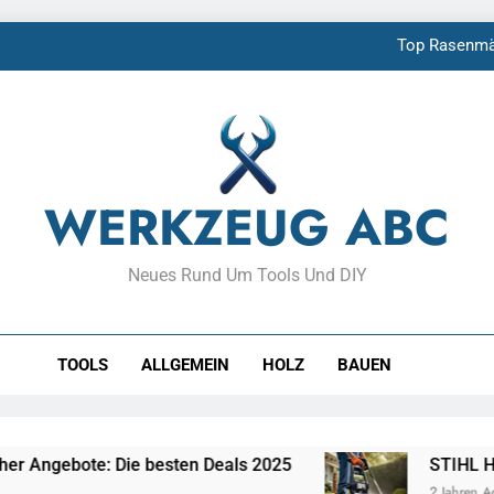
Top Rasenmäh
STIHL Hochdruckreiniger T
Günstige Makita A
So baust
WERKZEUG ABC
Top Rasenmäh
Neues Rund Um Tools Und DIY
STIHL Hochdruckreiniger T
Günstige Makita A
TOOLS
ALLGEMEIN
HOLZ
BAUEN
e besten Deals 2025
STIHL Hochdruckreiniger
2 Jahren Ago