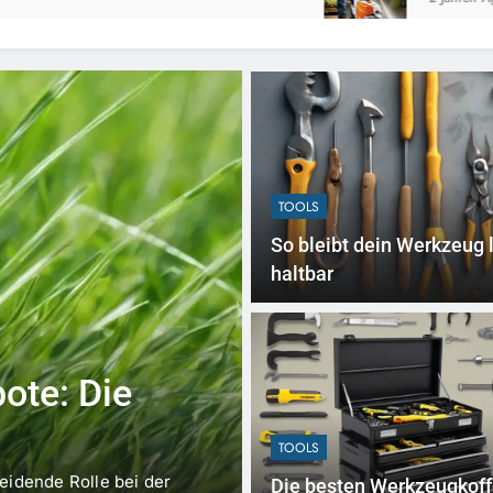
TOOLS
So bleibt dein Werkzeug 
haltbar
2 Jahren Ago
TOOLS
ote: Die
STIHL Hochdr
Die besten Mo
TOOLS
eidende Rolle bei der
Hochdruckreiniger sind heut
Die besten Werkzeugkoff