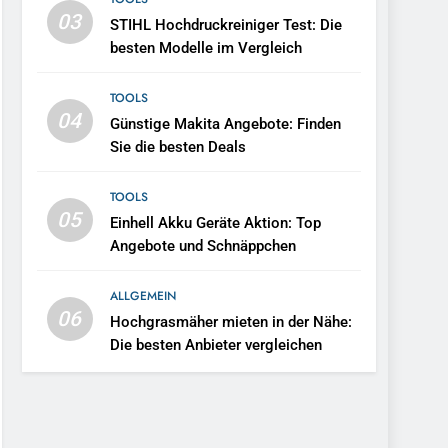
besten
03
STIHL Hochdruckreiniger Test: Die
Schraubenschlüssel für
TOOLS
besten Modelle im Vergleich
dein Projekt
TOOLS
04
Günstige Makita Angebote: Finden
Sie die besten Deals
TOOLS
05
Einhell Akku Geräte Aktion: Top
Angebote und Schnäppchen
ALLGEMEIN
06
Hochgrasmäher mieten in der Nähe:
Die besten Anbieter vergleichen