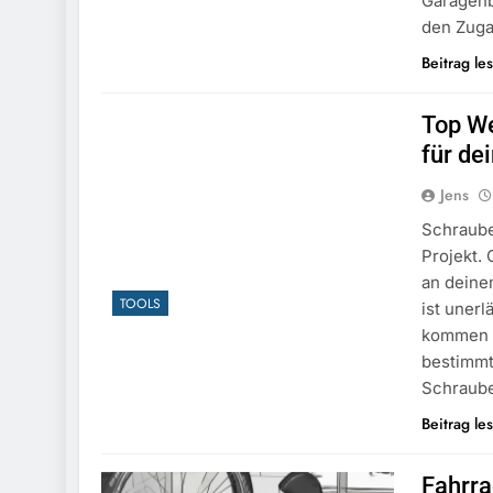
Garagenb
den Zug
Beitrag le
Top We
für de
Jens
Schraube
Projekt.
an deine
TOOLS
ist unerl
kommen i
bestimmt
Schraube
Beitrag le
Fahrra