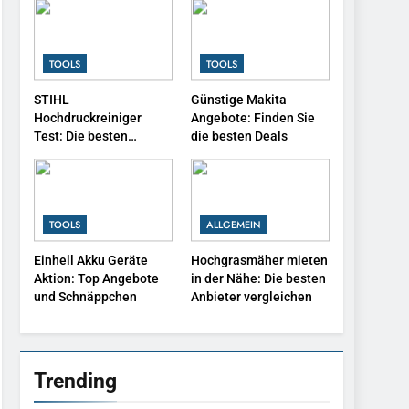
Schraubenschlüssel für
TOOLS
dein Projekt
1
TOOLS
TOOLS
So baust du dir deinen
STIHL
Günstige Makita
eigenen Pool im Garten
Hochdruckreiniger
Angebote: Finden Sie
BAUEN
Test: Die besten
die besten Deals
Modelle im Vergleich
2
Top Rasenmäher
Angebote: Die besten
TOOLS
ALLGEMEIN
Deals 2025
ALLGEMEIN
Einhell Akku Geräte
Hochgrasmäher mieten
3
Aktion: Top Angebote
in der Nähe: Die besten
STIHL Hochdruckreiniger
und Schnäppchen
Anbieter vergleichen
Test: Die besten Modelle
im Vergleich
TOOLS
4
Trending
Günstige Makita