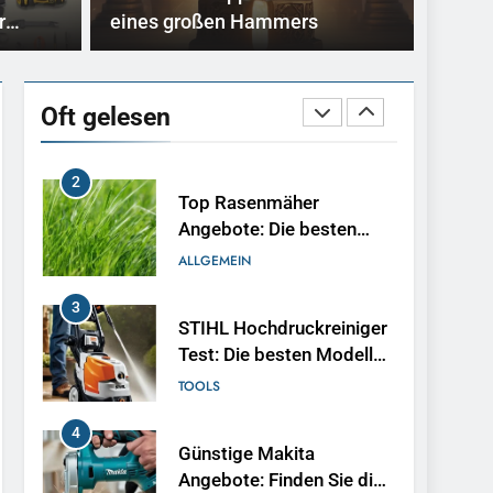
Schraubenschlüssel für
TOOLS
tzer nicht mehr wegzudenken….
Marken 
r
eines großen Hammers
dein Projekt
1
So baust du dir deinen
eigenen Pool im Garten
Oft gelesen
BAUEN
2
Top Rasenmäher
Angebote: Die besten
Deals 2025
ALLGEMEIN
3
STIHL Hochdruckreiniger
Test: Die besten Modelle
im Vergleich
TOOLS
4
Günstige Makita
Angebote: Finden Sie die