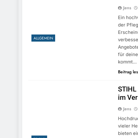
Jens
Ein hoch
der Pfle
Erschein
ALLGEMEIN
verbesse
Angebote
für dein
kommt…
Beitrag le
STIHL 
im Ver
Jens
Hochdruc
vieler H
bieten ei