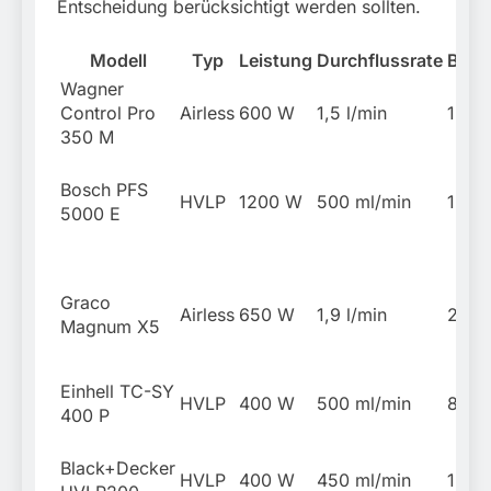
Entscheidung berücksichtigt werden sollten.
Modell
Typ
Leistung
Durchflussrate
Behä
Wagner
Control Pro
Airless
600 W
1,5 l/min
1,4 l
350 M
Bosch PFS
HVLP
1200 W
500 ml/min
1 l
5000 E
Graco
Airless
650 W
1,9 l/min
2,8 l
Magnum X5
Einhell TC-SY
HVLP
400 W
500 ml/min
800 
400 P
Black+Decker
HVLP
400 W
450 ml/min
1,2 l