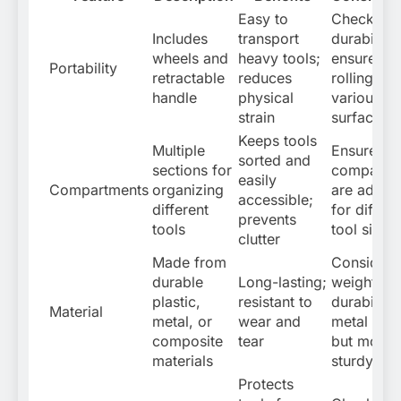
Easy to
Check wh
Includes
transport
durability;
wheels and
heavy tools;
ensure sm
Portability
retractable
reduces
rolling ov
handle
physical
various
strain
surfaces
Keeps tools
Multiple
Ensure
sorted and
sections for
compartm
easily
Compartments
organizing
are adjust
accessible;
different
for differe
prevents
tools
tool sizes
clutter
Made from
Consider
durable
Long-lasting;
weight vs.
plastic,
resistant to
durability;
Material
metal, or
wear and
metal is h
composite
tear
but more
materials
sturdy
Protects