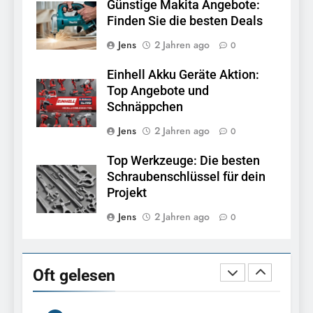
Garage
ALLGEMEIN
Günstige Makita Angebote:
Finden Sie die besten Deals
8
Jens
2 Jahren ago
0
Top Werkzeuge: Die besten
Einhell Akku Geräte Aktion:
Schraubenschlüssel für dein
Top Angebote und
Projekt
TOOLS
Schnäppchen
Jens
2 Jahren ago
0
1
So baust du dir deinen
Top Werkzeuge: Die besten
eigenen Pool im Garten
Schraubenschlüssel für dein
BAUEN
Projekt
Jens
2 Jahren ago
0
2
Top Rasenmäher Angebote:
Die besten Deals 2025
Oft gelesen
ALLGEMEIN