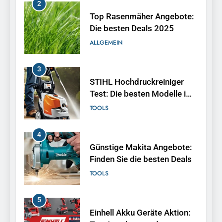
3
STIHL Hochdruckreiniger
Test: Die besten Modelle im
Vergleich
TOOLS
4
Günstige Makita Angebote:
Finden Sie die besten Deals
TOOLS
5
Einhell Akku Geräte Aktion:
Top Angebote und
Schnäppchen
TOOLS
6
Hochgrasmäher mieten in