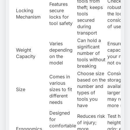
tools from
Check the
Features
theft; keeps
robustnes
Locking
secure
tools
the lock;
Mechanism
locks for
secured
consider 
tool safety
during
of use
transport
Can hold a
Varies
Ensure we
significant
Weight
depending
capacity 
number of
Capacity
on the
your need
tools without
model
not overl
breaking
Choose size
Consider
Comes in
based on the
storage s
various
number and
available;
Size
sizes to fit
types of
larger siz
different
tools you
may requi
needs
have
more spa
Designed
Reduces risk
Test hand
for
of injury;
height an
comfortable
Ergonomics
more
grip; ensu