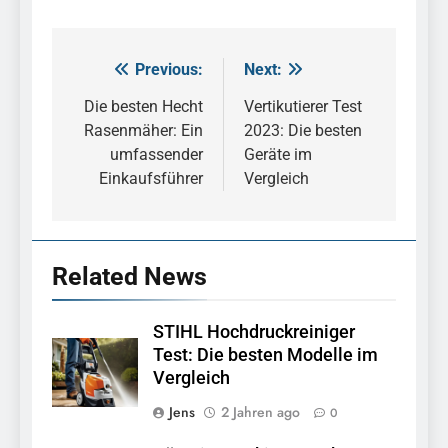
Previous:
Next:
Beitragsnavigation
Die besten Hecht
Vertikutierer Test
5
Rasenmäher: Ein
2023: Die besten
Einhell Akku Geräte Aktion:
umfassender
Geräte im
Top Angebote und
Einkaufsführer
Vergleich
Schnäppchen
TOOLS
6
Hochgrasmäher mieten in
Related News
der Nähe: Die besten
Anbieter vergleichen
ALLGEMEIN
STIHL Hochdruckreiniger
Test: Die besten Modelle im
7
Vergleich
Rasenmäher aufhängen: So
Jens
2 Jahren ago
0
sparen Sie Platz in Ihrer