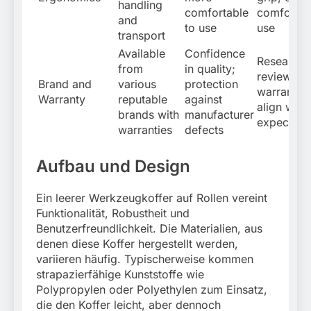
handling
comfortable
comfort d
and
to use
use
transport
Available
Confidence
Research
from
in quality;
reviews; 
Brand and
various
protection
warranty 
Warranty
reputable
against
align with
brands with
manufacturer
expectati
warranties
defects
Aufbau und Design
Ein leerer Werkzeugkoffer auf Rollen vereint
Funktionalität, Robustheit und
Benutzerfreundlichkeit. Die Materialien, aus
denen diese Koffer hergestellt werden,
variieren häufig. Typischerweise kommen
strapazierfähige Kunststoffe wie
Polypropylen oder Polyethylen zum Einsatz,
die den Koffer leicht, aber dennoch