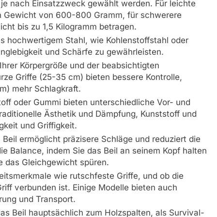
 je nach Einsatzzweck gewählt werden. Für leichte
ein Gewicht von 600-800 Gramm, für schwerere
cht bis zu 1,5 Kilogramm betragen.
s hochwertigem Stahl, wie Kohlenstoffstahl oder
anglebigkeit und Schärfe zu gewährleisten.
u Ihrer Körpergröße und der beabsichtigten
e Griffe (25-35 cm) bieten bessere Kontrolle,
cm) mehr Schlagkraft.
stoff oder Gummi bieten unterschiedliche Vor- und
traditionelle Ästhetik und Dämpfung, Kunststoff und
eit und Griffigkeit.
 Beil ermöglicht präzisere Schläge und reduziert die
ie Balance, indem Sie das Beil an seinem Kopf halten
ie das Gleichgewicht spüren.
eitsmerkmale wie rutschfeste Griffe, und ob die
riff verbunden ist. Einige Modelle bieten auch
rung und Transport.
as Beil hauptsächlich zum Holzspalten, als Survival-