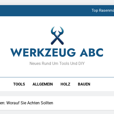
Top Rasenmäh
STIHL Hochdruckreiniger T
Günstige Makita A
So baust
WERKZEUG ABC
Top Rasenmäh
Neues Rund Um Tools Und DIY
STIHL Hochdruckreiniger T
Günstige Makita A
TOOLS
ALLGEMEIN
HOLZ
BAUEN
en: Worauf Sie Achten Sollten