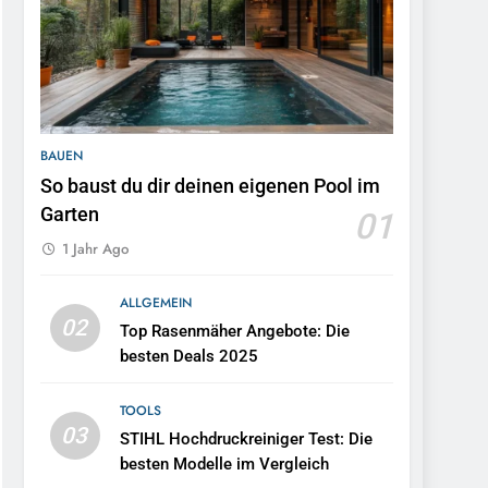
5
Einhell Akku Geräte
Aktion: Top Angebote und
Schnäppchen
TOOLS
6
Hochgrasmäher mieten in
BAUEN
der Nähe: Die besten
So baust du dir deinen eigenen Pool im
Anbieter vergleichen
ALLGEMEIN
Garten
01
1 Jahr Ago
7
Rasenmäher aufhängen:
So sparen Sie Platz in
ALLGEMEIN
02
Ihrer Garage
Top Rasenmäher Angebote: Die
ALLGEMEIN
besten Deals 2025
8
Top Werkzeuge: Die
TOOLS
besten
03
STIHL Hochdruckreiniger Test: Die
Schraubenschlüssel für
TOOLS
besten Modelle im Vergleich
dein Projekt