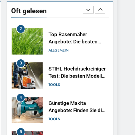
So baust du dir deinen
eigenen Pool im Garten
Oft gelesen
BAUEN
2
Top Rasenmäher
Angebote: Die besten
Deals 2025
ALLGEMEIN
3
STIHL Hochdruckreiniger
Test: Die besten Modelle
im Vergleich
TOOLS
4
Günstige Makita
Angebote: Finden Sie die
besten Deals
TOOLS
5