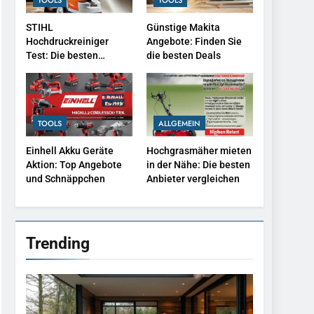
So baust du dir deinen
STIHL
Günstige Makita
eigenen Pool im Garten
Hochdruckreiniger
Angebote: Finden Sie
BAUEN
Test: Die besten
die besten Deals
Modelle im Vergleich
2
Top Rasenmäher
Angebote: Die besten
TOOLS
ALLGEMEIN
Deals 2025
ALLGEMEIN
Einhell Akku Geräte
Hochgrasmäher mieten
3
Aktion: Top Angebote
in der Nähe: Die besten
STIHL Hochdruckreiniger
und Schnäppchen
Anbieter vergleichen
Test: Die besten Modelle
im Vergleich
TOOLS
4
Trending
Günstige Makita
Angebote: Finden Sie die
besten Deals
TOOLS